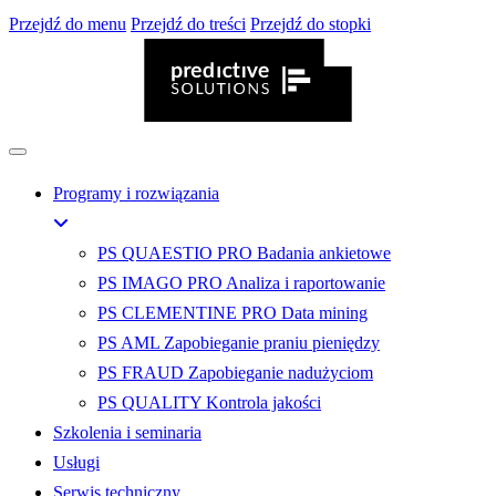
Przejdź do menu
Przejdź do treści
Przejdź do stopki
Programy i rozwiązania
PS QUAESTIO PRO
Badania ankietowe
PS IMAGO PRO
Analiza i raportowanie
PS CLEMENTINE PRO
Data mining
PS AML
Zapobieganie praniu pieniędzy
PS FRAUD
Zapobieganie nadużyciom
PS QUALITY
Kontrola jakości
Szkolenia i seminaria
Usługi
Serwis techniczny