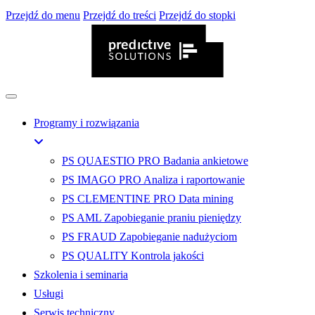
Przejdź do menu
Przejdź do treści
Przejdź do stopki
Programy i rozwiązania
PS QUAESTIO PRO
Badania ankietowe
PS IMAGO PRO
Analiza i raportowanie
PS CLEMENTINE PRO
Data mining
PS AML
Zapobieganie praniu pieniędzy
PS FRAUD
Zapobieganie nadużyciom
PS QUALITY
Kontrola jakości
Szkolenia i seminaria
Usługi
Serwis techniczny