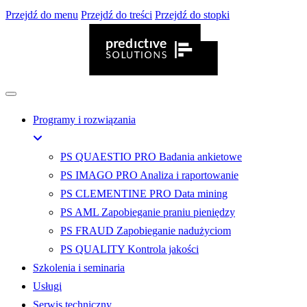
Przejdź do menu
Przejdź do treści
Przejdź do stopki
Programy i rozwiązania
PS QUAESTIO PRO
Badania ankietowe
PS IMAGO PRO
Analiza i raportowanie
PS CLEMENTINE PRO
Data mining
PS AML
Zapobieganie praniu pieniędzy
PS FRAUD
Zapobieganie nadużyciom
PS QUALITY
Kontrola jakości
Szkolenia i seminaria
Usługi
Serwis techniczny