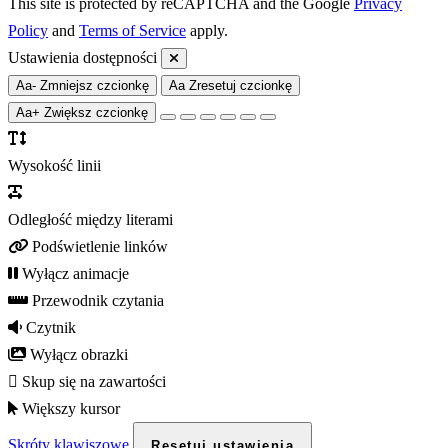
This site is protected by reCAPTCHA and the Google
Privacy
Policy
and
Terms of Service
apply.
Ustawienia dostępności
Aa-
Zmniejsz czcionkę
Aa
Zresetuj czcionkę
Aa+
Zwiększ czcionkę
Wysokość linii
Odległość między literami
Podświetlenie linków
Wyłącz animacje
Przewodnik czytania
Czytnik
Wyłącz obrazki
Skup się na zawartości
Większy kursor
Skróty klawiszowe
Resetuj ustawienia