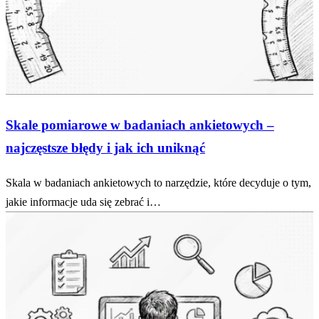
Skale pomiarowe w badaniach ankietowych –
najczęstsze błędy i jak ich uniknąć
Skala w badaniach ankietowych to narzędzie, które decyduje o tym,
jakie informacje uda się zebrać i…