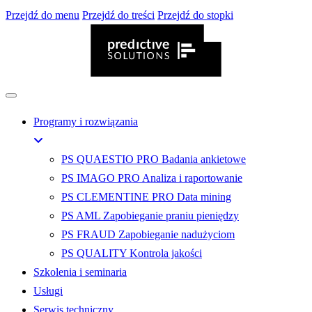
Przejdź do menu
Przejdź do treści
Przejdź do stopki
Programy i rozwiązania
PS QUAESTIO PRO
Badania ankietowe
PS IMAGO PRO
Analiza i raportowanie
PS CLEMENTINE PRO
Data mining
PS AML
Zapobieganie praniu pieniędzy
PS FRAUD
Zapobieganie nadużyciom
PS QUALITY
Kontrola jakości
Szkolenia i seminaria
Usługi
Serwis techniczny