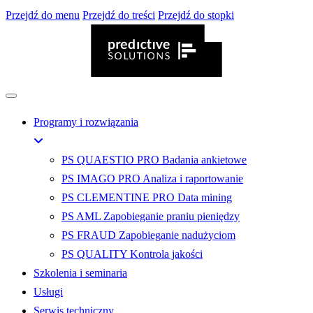
Przejdź do menu
Przejdź do treści
Przejdź do stopki
Programy i rozwiązania
PS QUAESTIO PRO
Badania ankietowe
PS IMAGO PRO
Analiza i raportowanie
PS CLEMENTINE PRO
Data mining
PS AML
Zapobieganie praniu pieniędzy
PS FRAUD
Zapobieganie nadużyciom
PS QUALITY
Kontrola jakości
Szkolenia i seminaria
Usługi
Serwis techniczny