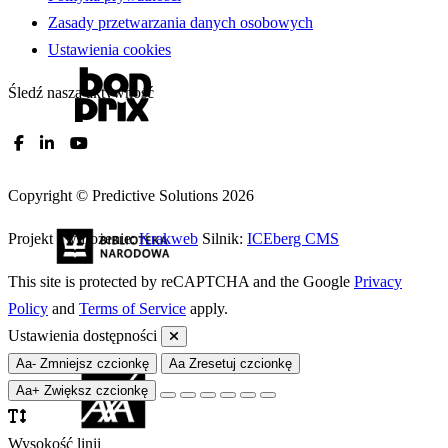
Zasady przetwarzania danych osobowych
Ustawienia cookies
Śledź naszą aktywność
Copyright © Predictive Solutions 2026
Projekt i wdrożenie:
Krakweb
Silnik:
ICEberg CMS
This site is protected by reCAPTCHA and the Google
Privacy
Policy
and
Terms of Service
apply.
Ustawienia dostępności
Aa-
Zmniejsz czcionkę
Aa
Zresetuj czcionkę
Aa+
Zwiększ czcionkę
Wysokość linii