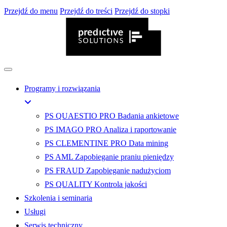
Przejdź do menu
Przejdź do treści
Przejdź do stopki
Programy i rozwiązania
PS QUAESTIO PRO
Badania ankietowe
PS IMAGO PRO
Analiza i raportowanie
PS CLEMENTINE PRO
Data mining
PS AML
Zapobieganie praniu pieniędzy
PS FRAUD
Zapobieganie nadużyciom
PS QUALITY
Kontrola jakości
Szkolenia i seminaria
Usługi
Serwis techniczny